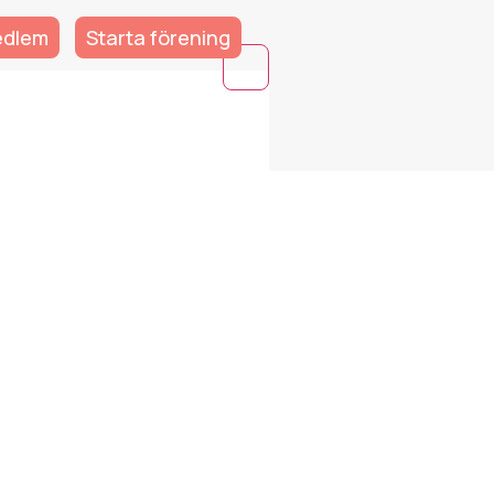
edlem
Starta förening