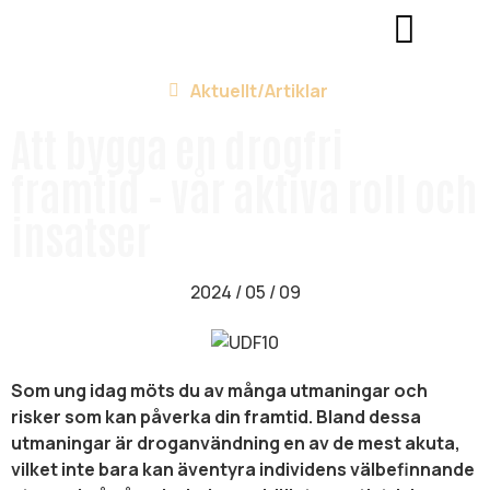
Aktuellt/
Artiklar
Att bygga en drogfri
framtid – vår aktiva roll och
insatser
2024 / 05 / 09
Som ung idag möts du av många utmaningar och
risker som kan påverka din framtid. Bland dessa
utmaningar är droganvändning en av de mest akuta,
vilket inte bara kan äventyra individens välbefinnande