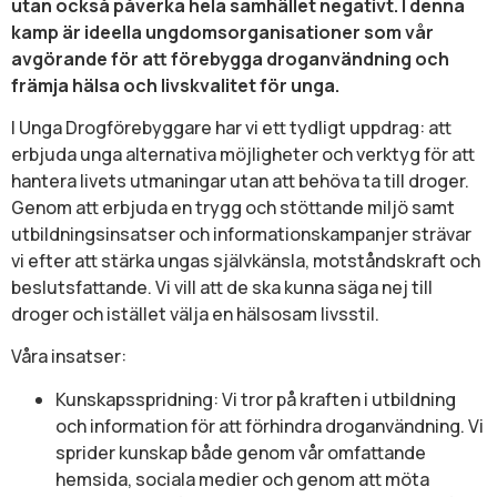
utan också påverka hela samhället negativt. I denna
kamp är ideella ungdomsorganisationer som vår
avgörande för att förebygga droganvändning och
främja hälsa och livskvalitet för unga.
I Unga Drogförebyggare har vi ett tydligt uppdrag: att
erbjuda unga alternativa möjligheter och verktyg för att
hantera livets utmaningar utan att behöva ta till droger.
Genom att erbjuda en trygg och stöttande miljö samt
utbildningsinsatser och informationskampanjer strävar
vi efter att stärka ungas självkänsla, motståndskraft och
beslutsfattande. Vi vill att de ska kunna säga nej till
droger och istället välja en hälsosam livsstil.
Våra insatser:
Kunskapsspridning: Vi tror på kraften i utbildning
och information för att förhindra droganvändning. Vi
sprider kunskap både genom vår omfattande
hemsida, sociala medier och genom att möta