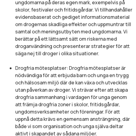
ungdomarna på deras egen mark, exempelvis på
skolor, festivaler och fritidsgårdar. Vi tillhandahåller
evidensbaserat och gediget informationsmaterial
om drogernas skadliga effekter och uppmuntrar till
samtal och meningsutbyten med ungdomarna. Vi
berättar på ett lättsamt sätt om riskerna med
droganvändning och presenterar strategier för att
säga nej till droger i olika situationer.
Drogfria mötesplatser: Drogfria mötesplatser är
nödvändiga för att erbjuda barn och unga en trygg
och hälsosam miljö där de kan växa och utvecklas
utan påverkan av droger. Vi strävar efter att skapa
drogfria sammanhang i vardagen för unga genom
att främja drogfria zoner i skolor, fritidsgårdar,
ungdomsverksamheter och föreningar. För att
uppnå detta krävs en gemensam ansträngning, där
både vi som organisation och unga själva deltar
aktivt i skapandet av sådana miljöer.