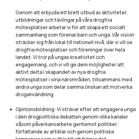
Genom att erbjuda ett brett utbud av aktiviteter,
utbildningar och tävlingar på våra drogfria
mötesplatser arbetar vi för att skapa ett socialt
sammanhang som förenar barn och unga. Vår vision
sträcker sig från lokal till nationell nivå, där vi vill se
drogfria mötesplatser och föreningar över hela
landet. Vi tror på ungas kreativitet och
engagemang, och vi vill ge dem möjligheter att
aktivt delta i skapandet av nya drogfria
mötesplatser i sina närområden, tillsammans med
andra unga som delar samma önskan att motverka
droganvändning.
Opinionsbildning: Vi strävar efter att engagera unga
i den drogpolitiska debatten genom olika kanaler
såsom påverkansarbete gentemot politiker,
författande av artiklar och genom politiska
kampanjer som syftar till att främja det