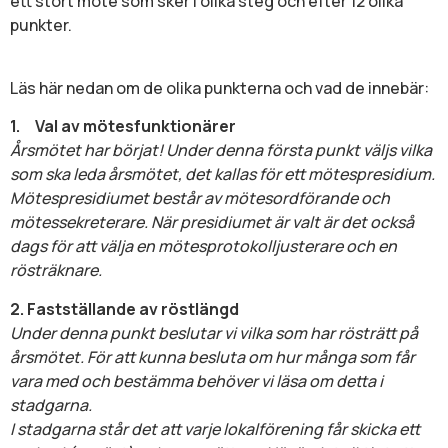
ett stort möte som sker i olika steg och efter 12 olika
punkter.
Läs här nedan om de olika punkterna och vad de innebär:
1.
Val av mötesfunktionärer
Årsmötet har börjat! Under denna första punkt väljs vilka
som ska leda årsmötet, det kallas för ett mötespresidium.
Mötespresidiumet består av mötesordförande och
mötessekreterare. När presidiumet är valt är det också
dags för att välja en
mötesprotokolljusterare och en
rösträknare.
2. Fastställande av röstlängd
Under denna punkt beslutar vi vilka som har rösträtt på
årsmötet. För att kunna besluta om hur många som får
vara med och bestämma behöver vi läsa om detta i
stadgarna.
I stadgarna står det att varje lokalförening får skicka ett